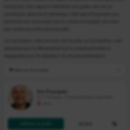
transformer votre rapport à l’intimité et vous guider vers une vie
sexuelle plus épanouie et authentique. Cette approche globale vous
permet de vous reconnecter avec vos envies et d’adopter une vision
plus sereine et positive de la sexualité.
Ces descriptions, riches en mots-clés et axées sur les bénéfices, sont
optimisées pour le référencement tout en restant pertinentes et
engageantes pour les utilisateurs du site annuairebienetre.fr.
Filtrer les 15 résultats
Eric Pourquier
Éric Thérapies – Psychopraticien, Hypnothérapeute, Sexothérapeute, Énergéticien
Brens
Afficher le profil
50,00€