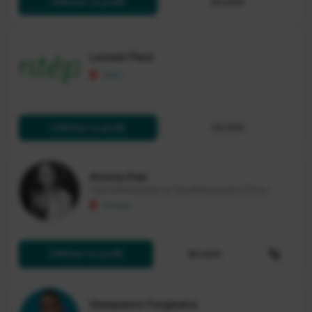
Afficher le profil
60,00€
Leonel Para
Paris
Afficher le profil
24,00€
Alexia Dan
Hypnothérapeute et Sexothérapeute à Ermont (Val d’Oise 95)
Ermont
Afficher le profil
80,00€
Gianpaolo Furgiuele