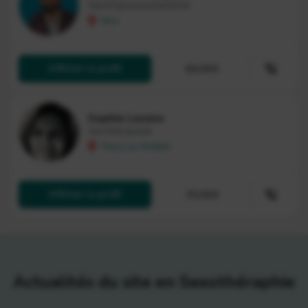
Sexologue psychanaliste
Nice
Afficher le profil
60,00€
Sophie Lesens
Sexothérapeute
Fleury sur Andelle
Afficher le profil
70,00€
Actualités du site en Sexothéraphie