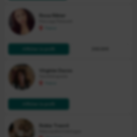
Rosa Ribier
Massage Relaxant
France
Afficher le profil
200,00€
Virginie Ducos
Sexothérapeute
France
Afficher le profil
Rokia Traoré
Naturopathe Iridologue